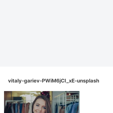
vitaly-gariev-PWiM6jCI_xE-unsplash