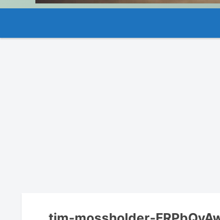
tim-mossholder-FRPbQvA