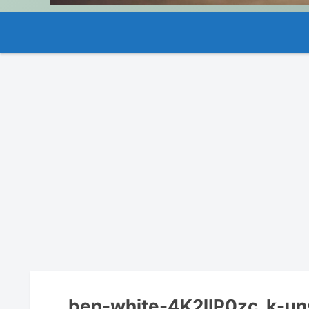
ben-white-4K2lIP0zc_k-un