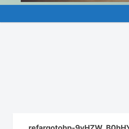
refargotohp-9vHZW_B0hHY