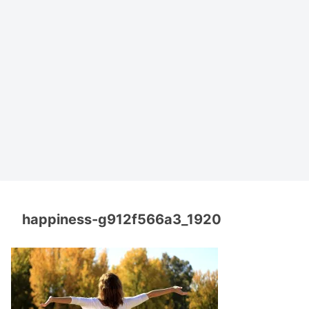
happiness-g912f566a3_1920