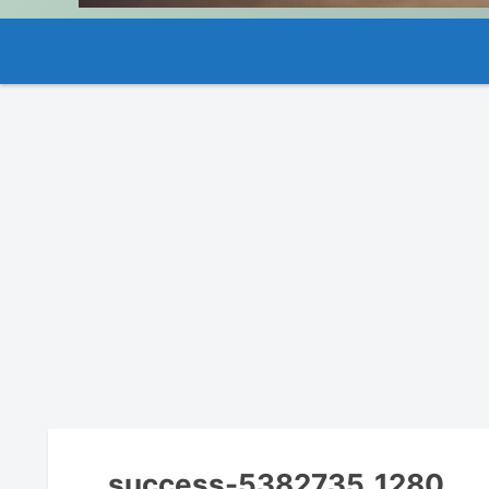
success-5382735_1280