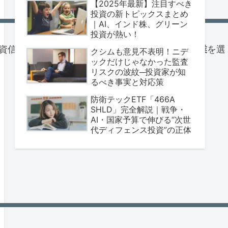
【2025年最新】注目すべき
投資の新トピックスまとめ
｜AI、インド株、グリーン
投資が熱い！
した投資信託です。SCHDは
安定した配当を出す米国企業
を選
クシムも意見不表明！ニデ
ックだけじゃなかった監査
リスクの波紋─投資家が知
るべき事実と対応策
防衛テックETF「466A
SHLD」完全解説｜戦争・
AI・国家予算で伸びる“次世
代ディフェンス投資”の正体