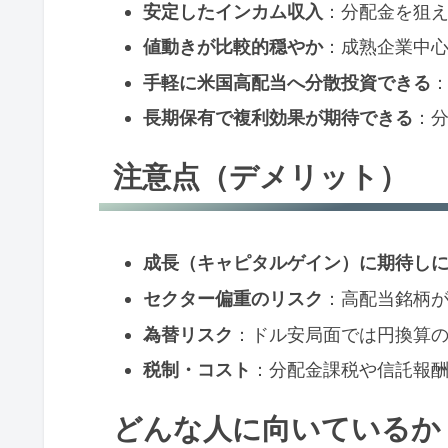
安定したインカム収入
：分配金を狙
値動きが比較的穏やか
：成熟企業中
手軽に米国高配当へ分散投資できる
長期保有で複利効果が期待できる
：
注意点（デメリット）
成長（キャピタルゲイン）に期待し
セクター偏重のリスク
：高配当銘柄
為替リスク
：ドル安局面では円換算
税制・コスト
：分配金課税や信託報
どんな人に向いているか