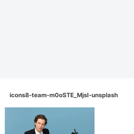
icons8-team-m0oSTE_MjsI-unsplash