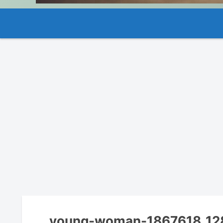
young-woman-1867618_12