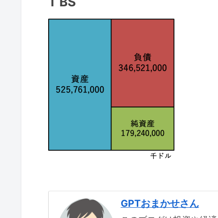
T BS
GPTおまかせさん