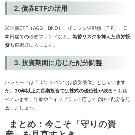
2. 債券ETFの活用
米国債ETF（AGG、BND）、インフレ連動債（TIP）、日
本円建ての債券ファンドなど、
為替リスクを抑えた債券投
資
も選択肢に入ります。
3. 投資期間に応じた配分調整
バンガードは「10年スパンでは債券優位」としています
が、
30年以上の長期投資では株式の優位性が残る
とも述
べています。年齢やライフプランに応じて柔軟に配分を見
直しましょう。
まとめ：今こそ「守りの資
産」を見直すとき