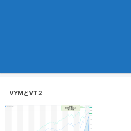
VYMとVT２