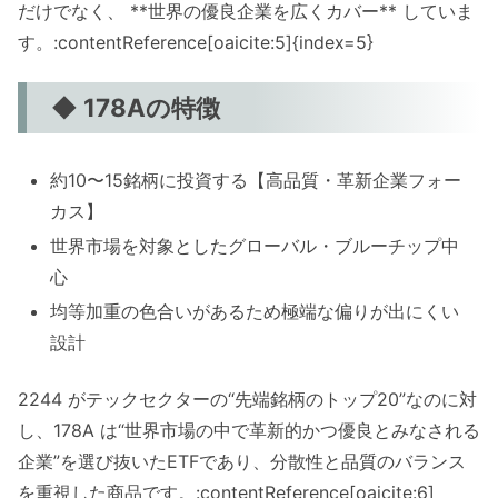
だけでなく、 **世界の優良企業を広くカバー** していま
す。:contentReference[oaicite:5]{index=5}
◆ 178Aの特徴
約10〜15銘柄に投資する【高品質・革新企業フォー
カス】
世界市場を対象としたグローバル・ブルーチップ中
心
均等加重の色合いがあるため極端な偏りが出にくい
設計
2244 がテックセクターの“先端銘柄のトップ20”なのに対
し、178A は“世界市場の中で革新的かつ優良とみなされる
企業”を選び抜いたETFであり、分散性と品質のバランス
を重視した商品です。:contentReference[oaicite:6]