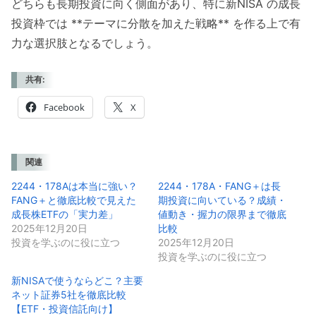
どちらも長期投資に向く側面があり、特に新NISA の成長
投資枠では **テーマに分散を加えた戦略** を作る上で有
力な選択肢となるでしょう。
共有:
Facebook
X
関連
2244・178Aは本当に強い？
2244・178A・FANG＋は長
FANG＋と徹底比較で見えた
期投資に向いている？成績・
成長株ETFの「実力差」
値動き・握力の限界まで徹底
2025年12月20日
比較
投資を学ぶのに役に立つ
2025年12月20日
投資を学ぶのに役に立つ
新NISAで使うならどこ？主要
ネット証券5社を徹底比較
【ETF・投資信託向け】