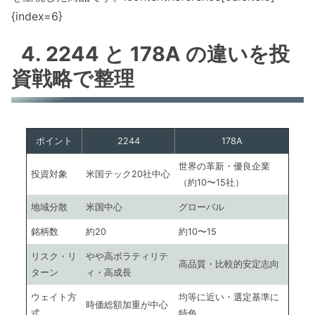
{index=6}
4. 2244 と 178A の違いを投
資戦略で整理
ポイント
2244
178A
世界の革新・優良企業
投資対象
米国テック20社中心
（約10〜15社）
地域分散
米国中心
グローバル
銘柄数
約20
約10〜15
リスク・リ
やや高ボラティリテ
高品質・比較的安定志向
ターン
ィ・高成長
ウェイト方
均等に近い・選定基準に
時価総額加重が中心
式
特色