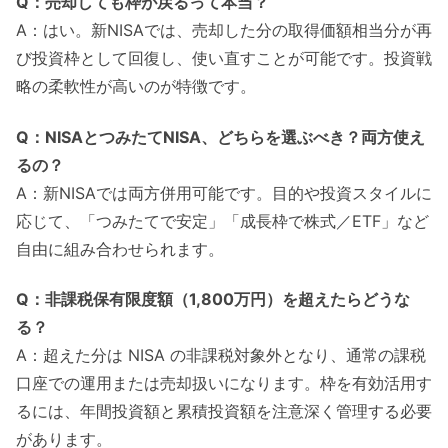
Q：売却しても枠が戻るって本当？
A：はい。新NISAでは、売却した分の取得価額相当分が再
び投資枠として回復し、使い直すことが可能です。投資戦
略の柔軟性が高いのが特徴です。
Q：NISAとつみたてNISA、どちらを選ぶべき？両方使え
るの？
A：新NISAでは両方併用可能です。目的や投資スタイルに
応じて、「つみたてで安定」「成長枠で株式／ETF」など
自由に組み合わせられます。
Q：非課税保有限度額（1,800万円）を超えたらどうな
る？
A：超えた分は NISA の非課税対象外となり、通常の課税
口座での運用または売却扱いになります。枠を有効活用す
るには、年間投資額と累積投資額を注意深く管理する必要
があります。