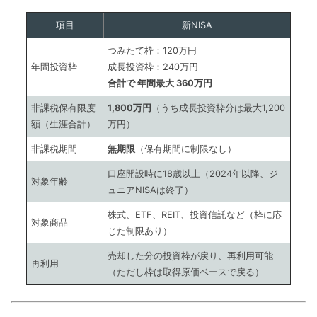
項目
新NISA
つみたて枠：120万円
年間投資枠
成長投資枠：240万円
合計で 年間最大 360万円
非課税保有限度
1,800万円
（うち成長投資枠分は最大1,200
額（生涯合計）
万円）
非課税期間
無期限
（保有期間に制限なし）
口座開設時に18歳以上（2024年以降、ジ
対象年齢
ュニアNISAは終了）
株式、ETF、REIT、投資信託など（枠に応
対象商品
じた制限あり）
売却した分の投資枠が戻り、再利用可能
再利用
（ただし枠は取得原価ベースで戻る）