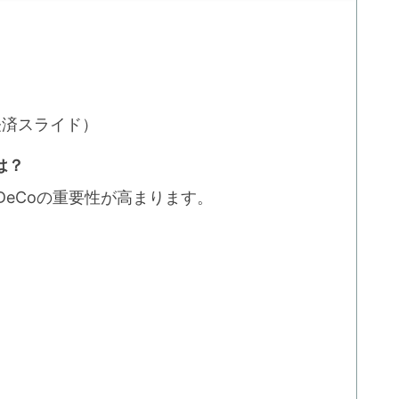
経済スライド）
は？
DeCoの重要性が高まります。