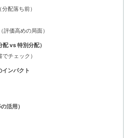
円（分配落ち前）
0円（評価高めの局面）
配 vs 特別分配）
書でチェック）
のインパクト
 等の活用）