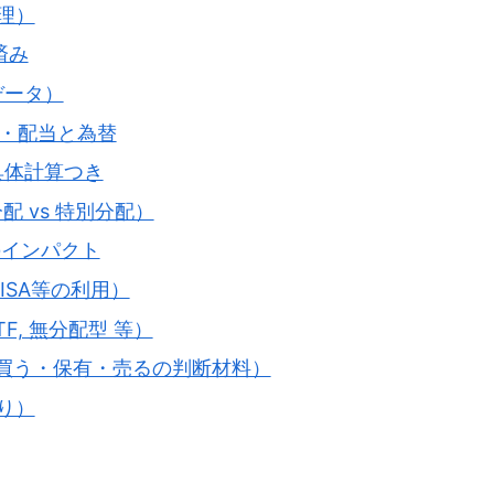
整理）
済み
データ）
き・配当と為替
具体計算つき
配 vs 特別分配）
のインパクト
ISA等の利用）
TF, 無分配型 等）
（買う・保有・売るの判断材料）
回り）