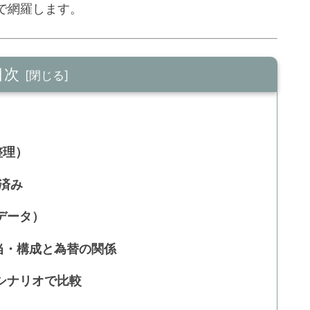
で網羅します。
目次
整理）
認済み
データ）
配当・構成と為替の関係
数シナリオで比較