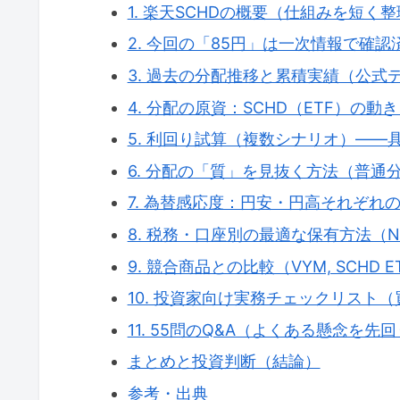
1. 楽天SCHDの概要（仕組みを短く
2. 今回の「85円」は一次情報で確認
3. 過去の分配推移と累積実績（公式
4. 分配の原資：SCHD（ETF）の動
5. 利回り試算（複数シナリオ）——
6. 分配の「質」を見抜く方法（普通分
7. 為替感応度：円安・円高それぞれ
8. 税務・口座別の最適な保有方法（N
9. 競合商品との比較（VYM, SCHD E
10. 投資家向け実務チェックリスト
11. 55問のQ&A（よくある懸念を先
まとめと投資判断（結論）
参考・出典