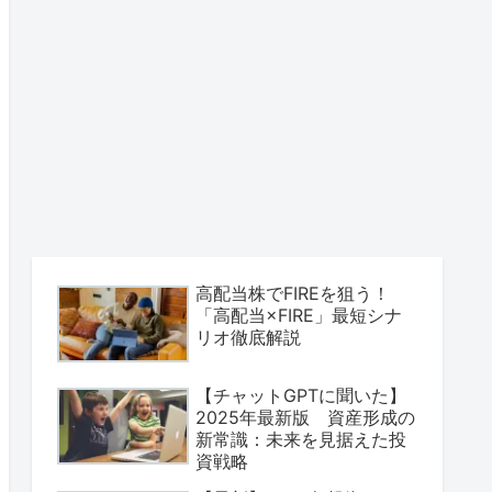
高配当株でFIREを狙う！
「高配当×FIRE」最短シナ
リオ徹底解説
【チャットGPTに聞いた】
2025年最新版 資産形成の
新常識：未来を見据えた投
資戦略