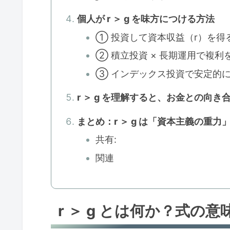
個人が r ＞ g を味方につける方法
① 投資して資本収益（r）を得
② 積立投資 × 長期運用で複利
③ インデックス投資で安定的に 
r ＞ g を理解すると、お金との向
まとめ：r ＞ g は「資本主義の重
共有:
関連
r ＞ g とは何か？式の