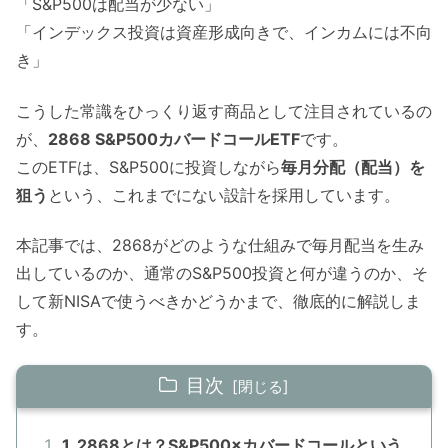
「S&P500は配当が少ない」
「インデックス投資は資産形成向きで、インカムには不向
き」
こうした常識をひっくり返す商品として注目されているの
が、
2868 S&P500カバードコールETF
です。
このETFは、S&P500に投資しながら
毎月分配（配当）を
狙う
という、これまでにない設計を採用しています。
本記事では、2868がどのような仕組みで毎月配当を生み
出しているのか、通常のS&P500投資と何が違うのか、そ
して新NISAで使うべきかどうかまで、徹底的に解説しま
す。
目次
1. 2868とは？S&P500×カバードコールという