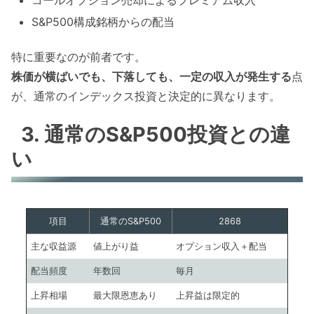
S&P500構成銘柄からの配当
特に重要なのが前者です。
株価が横ばいでも、下落しても、一定の収入が発生する
点
が、通常のインデックス投資と決定的に異なります。
3. 通常のS&P500投資との違
い
項目
通常のS&P500
2868
主な収益源
値上がり益
オプション収入＋配当
配当頻度
年数回
毎月
上昇相場
最大限恩恵あり
上昇益は限定的