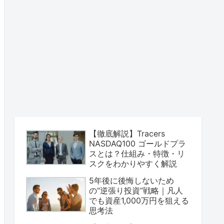
【徹底解説】Tracers
NASDAQ100 ゴールドプラ
スとは？仕組み・特徴・リ
スクをわかりやすく解説
5年後に後悔しないため
の“逆張り投資”戦略｜凡人
でも資産1,000万円を狙える
思考法