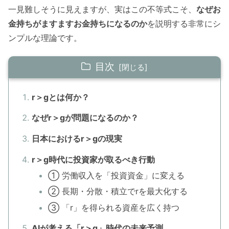
一見難しそうに見えますが、実はこの不等式こそ、
なぜお
金持ちがますますお金持ちになるのか
を説明する非常にシ
ンプルな理論です。
目次
r＞gとは何か？
なぜr＞gが問題になるのか？
日本におけるr＞gの現実
r＞g時代に投資家が取るべき行動
① 労働収入を「投資資金」に変える
② 長期・分散・積立でrを最大化する
③ 「r」を得られる資産を広く持つ
AIが考える「r＞g」時代の未来予測