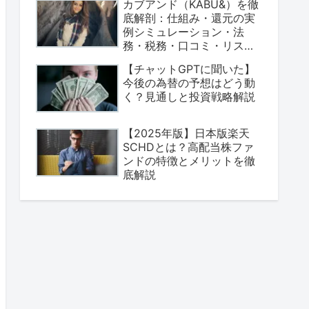
カブアンド（KABU&）を徹
底解剖：仕組み・還元の実
例シミュレーション・法
務・税務・口コミ・リスク
まで完全ガイド
【チャットGPTに聞いた】
今後の為替の予想はどう動
く？見通しと投資戦略解説
【2025年版】日本版楽天
SCHDとは？高配当株ファ
ンドの特徴とメリットを徹
底解説